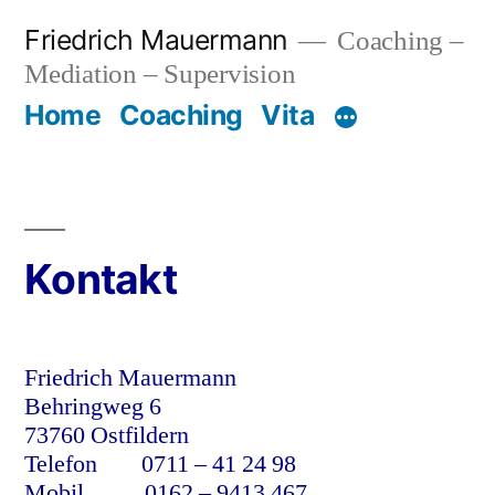
Zum
Friedrich Mauermann
Coaching –
Inhalt
springen
Mediation – Supervision
Home
Coaching
Vita
Kontakt
Friedrich
Mauermann
Behringweg 6
73760 Ostfildern
Telefon 0711 – 41 24 98
Mobil 0162 – 9413 467